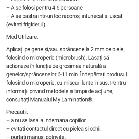
– A se folosi pentru 4-6 persoane
– A se pastra intr-un loc racoros, intunecat si uscat
(evitati frigiderul).
Mod Utilizare:
Aplicați pe gene și/sau sprâncene la 2 mm de piele,
folosind o microperie (microbrush). Lăsați să
acționeze în funcție de grosimea naturală a
genelor/sprâncenelor 6-11 min. Îndepărtați produsul
folosind o microperie, cu mișcări lente în sus. Pentru
informații privind metodele și timpii de acțiune,
consultați
Manualul My Lamination®
.
Precautii:
– a nu se lasa la indemana copiilor.
– evitati contactul direct cu pielea si ochii.
– purtati manusi potrivite.