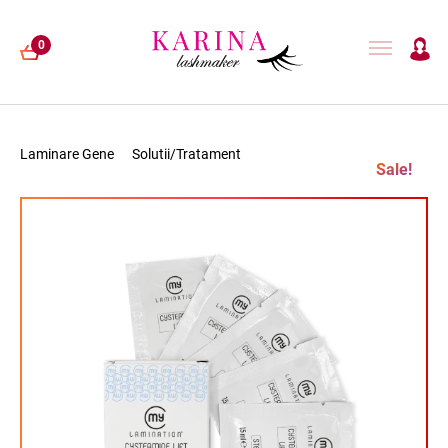
0
Laminare Gene
Solutii/Tratament
Sale!
EXTENSII GENE
LAMINARE GENE
HENNA
ACCESORII