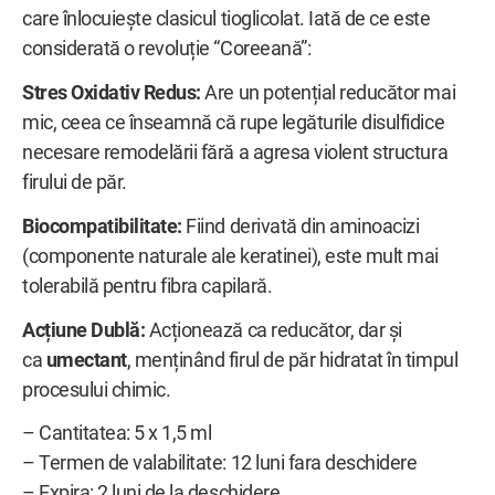
care înlocuiește clasicul tioglicolat. Iată de ce este
considerată o revoluție “Coreeană”:
Stres Oxidativ Redus:
Are un potențial reducător mai
mic, ceea ce înseamnă că rupe legăturile disulfidice
necesare remodelării fără a agresa violent structura
firului de păr.
Biocompatibilitate:
Fiind derivată din aminoacizi
(componente naturale ale keratinei), este mult mai
tolerabilă pentru fibra capilară.
Acțiune Dublă:
Acționează ca reducător, dar și
ca
umectant
, menținând firul de păr hidratat în timpul
procesului chimic.
– Cantitatea: 5 x 1,5 ml
– Termen de valabilitate: 12 luni fara deschidere
– Expira: 2 luni de la deschidere