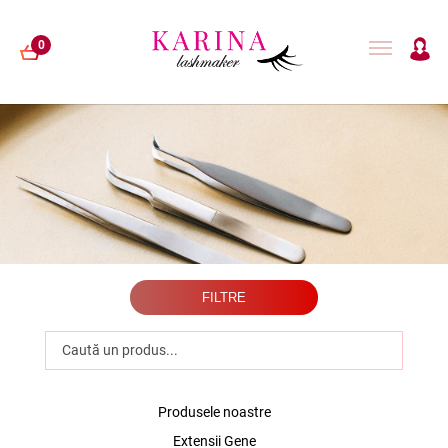
0
EXTENSII GENE
LAMINARE GENE
HENNA
FILTRE
ACCESORII
Produsele noastre
Extensii Gene