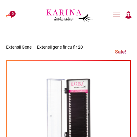
0
Extensii Gene
Extensii gene fir cu fir 20
Sale!
EXTENSII GENE
LAMINARE GENE
HENNA
ACCESORII