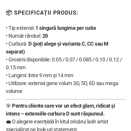
📦 SPECIFICAȚII PRODUS:
• Tip extensii:
1 singură lungime per cutie
• Număr rânduri:
20
• Curbură:
D (poți alege și varianta C, CC sau M
separat)
• Grosimi disponibile: 0.05 / 0.07 / 0.085 / 0.10 / 0.12 /
0.15 mm
• Lungimi: între 9 mm și 14 mm
• Utilizare: extensii gene volum 3D, 5D, 6D sau mega
volume
🎯
Pentru cliente care vor un efect glam, ridicat și
intens – extensiile curbura D sunt răspunsul.
💼 O alegere esențială în kitul oricărui lash artist
specializat pe look-uri statement.