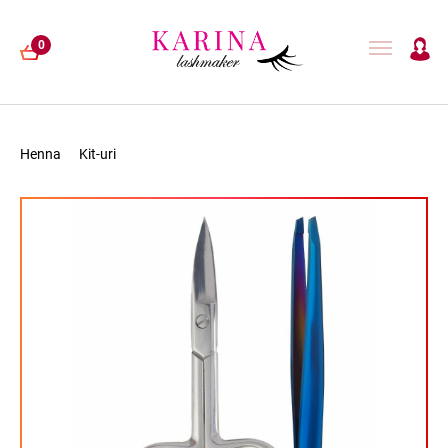
0
Henna
Kit-uri
EXTENSII GENE
LAMINARE GENE
HENNA
ACCESORII