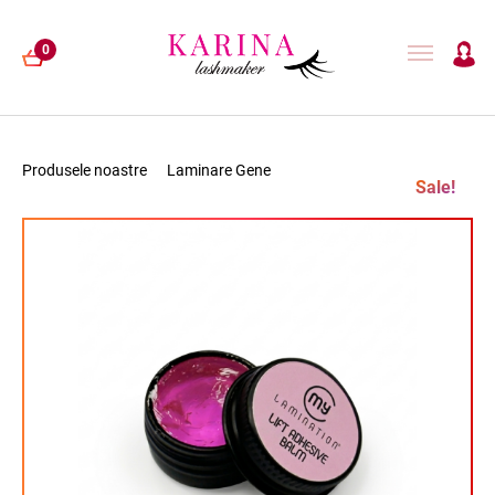
0
Produsele noastre
Laminare Gene
Sale!
EXTENSII GENE
LAMINARE GENE
HENNA
ACCESORII