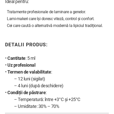
Ideal pentru:
Tratamente profesionale de laminare a genelor.
Lami-makeri care își doresc viteză, control și confort.
Cei care caută o alternativă modernă la lipiciul tradițional.
DETALII PRODUS:
•
Cantitate
: 5 ml
•
Uz profesional
•
Termen de valabilitate
:
– 12 luni (sigilat)
– 4 luni (după deschidere)
•
Condiții de păstrare
:
– Temperatură: între +3°C și +25°C
– Umiditate: 30% – 70%