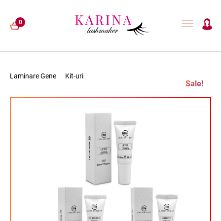
0
Laminare Gene
Kit-uri
Sale!
EXTENSII GENE
LAMINARE GENE
HENNA
ACCESORII