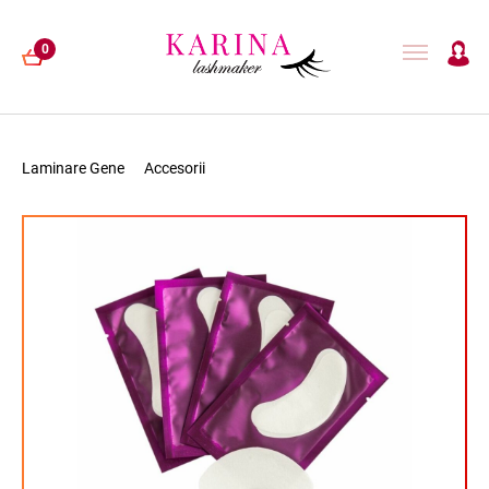
0
Laminare Gene
Accesorii
EXTENSII GENE
LAMINARE GENE
HENNA
ACCESORII