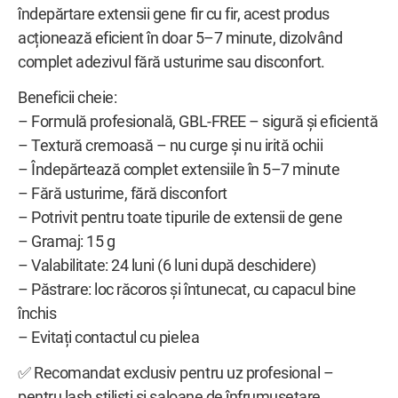
îndepărtare extensii gene fir cu fir, acest produs
acționează eficient în doar 5–7 minute, dizolvând
complet adezivul fără usturime sau disconfort.
Beneficii cheie:
– Formulă profesională, GBL-FREE – sigură și eficientă
– Textură cremoasă – nu curge și nu irită ochii
– Îndepărtează complet extensiile în 5–7 minute
– Fără usturime, fără disconfort
– Potrivit pentru toate tipurile de extensii de gene
– Gramaj: 15 g
– Valabilitate: 24 luni (6 luni după deschidere)
– Păstrare: loc răcoros și întunecat, cu capacul bine
închis
– Evitați contactul cu pielea
✅ Recomandat exclusiv pentru uz profesional –
pentru lash stiliști și saloane de înfrumusețare.