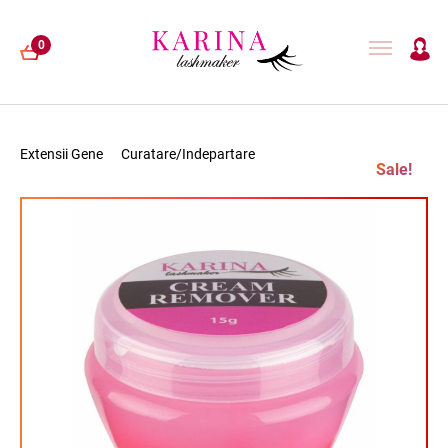
0
Extensii Gene
Curatare/Indepartare
Sale!
EXTENSII GENE
LAMINARE GENE
HENNA
ACCESORII