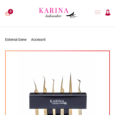
0
Extensii Gene
Accesorii
EXTENSII GENE
LAMINARE GENE
HENNA
ACCESORII