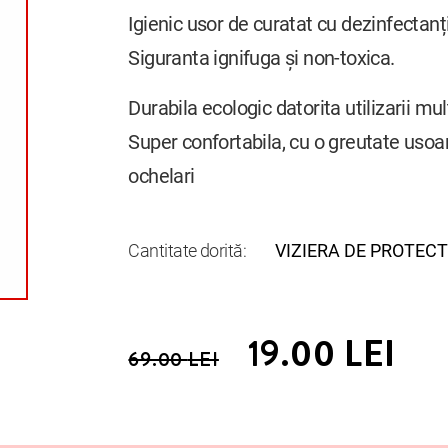
Igienic usor de curatat cu dezinfectanț
Siguranta ignifuga și non-toxica.
Durabila ecologic datorita utilizarii mu
Super confortabila, cu o greutate usoar
ochelari
Cantitate dorită:
VIZIERA DE PROTECTI
19.00
LEI
69.00
LEI