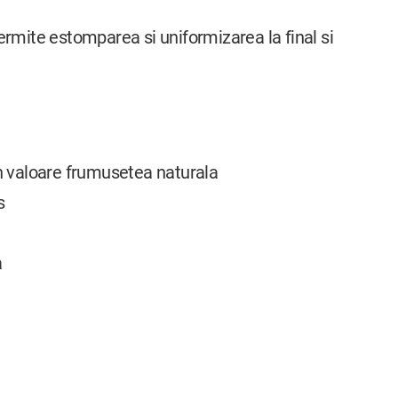
ermite estomparea si uniformizarea la final si
in valoare frumusetea naturala
s
a