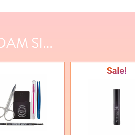
AM SI...
Sale!