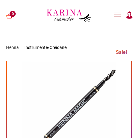
0
Henna
Instrumente/Creioane
Sale!
EXTENSII GENE
LAMINARE GENE
HENNA
ACCESORII